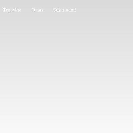
Trgovina
O nas
Stik z nami