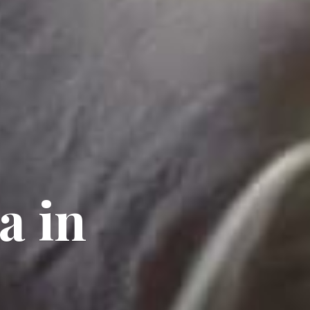
ta
in