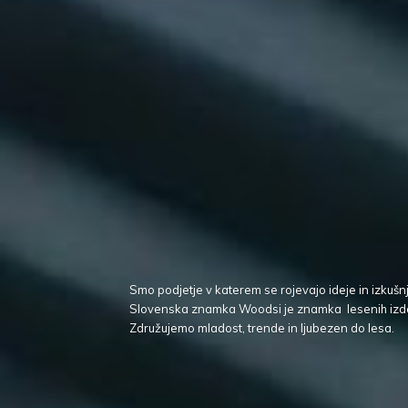
Smo podjetje v katerem se rojevajo ideje in izkušn
Slovenska znamka Woodsi je znamka lesenih izd
Združujemo mladost, trende in ljubezen
do lesa.