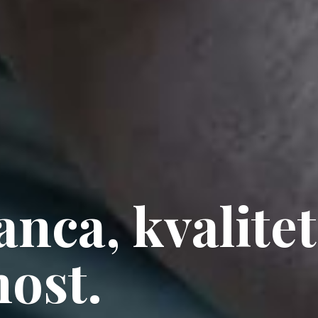
ganca, kvalite
ost.