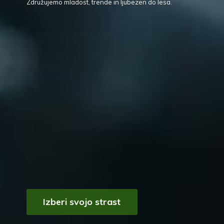
Združujemo mladost, trende in ljubezen
do lesa.
Izberi svojo strast