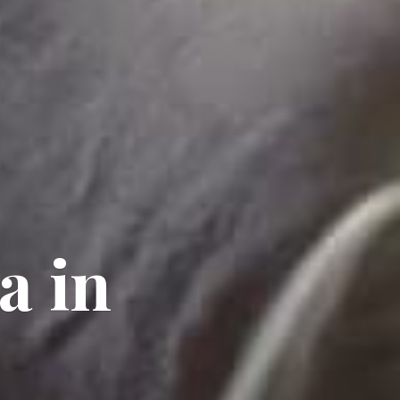
ta
in