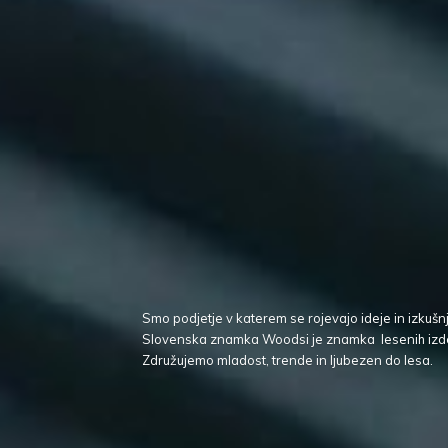
Smo podjetje v katerem se rojevajo ideje in izkušn
Slovenska znamka Woodsi je znamka lesenih izd
Združujemo mladost, trende in ljubezen
do lesa.