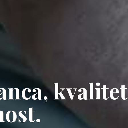
ganca, kvalite
ost.