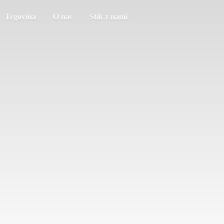
Trgovina
O nas
Stik z nami