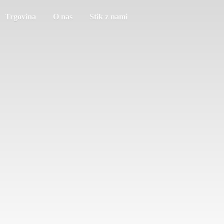
Trgovina
O nas
Stik z nami