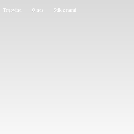
Trgovina
O nas
Stik z nami