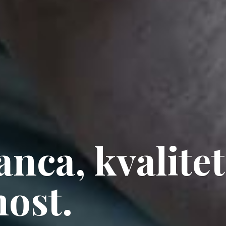
ganca, kvalite
ost.