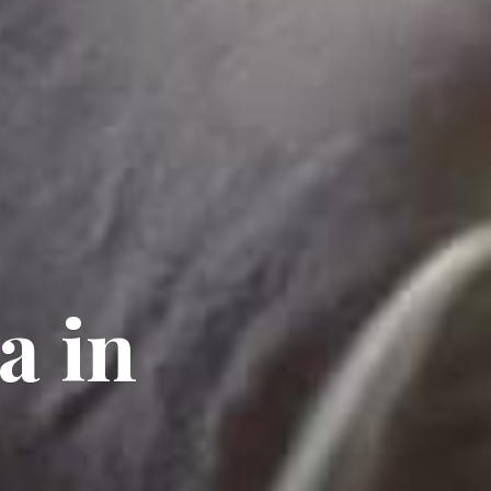
ta
in