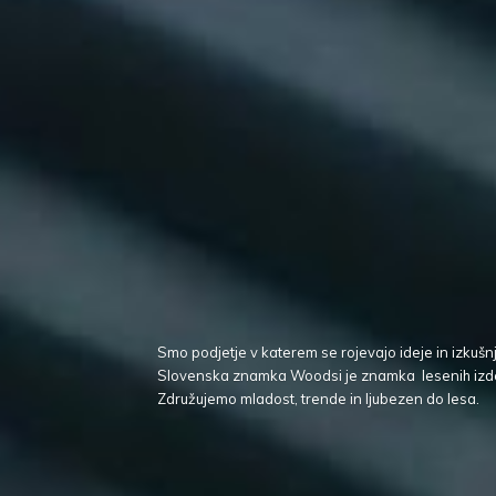
Smo podjetje v katerem se rojevajo ideje in izkušn
Slovenska znamka Woodsi je znamka lesenih izd
Združujemo mladost, trende in ljubezen
do lesa.