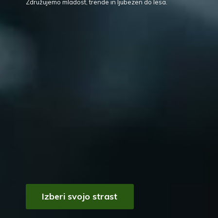
Združujemo mladost, trende in ljubezen
do lesa.
Izberi svojo strast